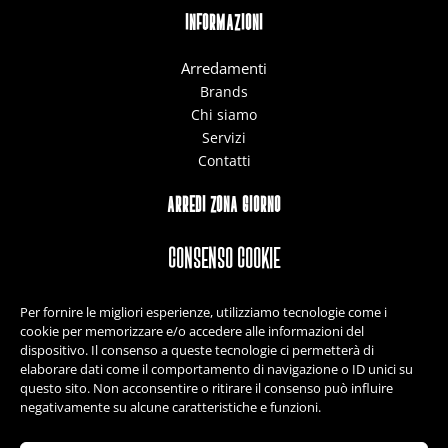
INFORMAZIONI
Arredamenti
Brands
Chi siamo
Servizi
Contatti
ARREDI ZONA GIORNO
Cucine
Consenso Cookie
Living
Complementi
Per fornire le migliori esperienze, utilizziamo tecnologie come i
Tavoli e sedie
cookie per memorizzare e/o accedere alle informazioni del
dispositivo. Il consenso a queste tecnologie ci permetterà di
elaborare dati come il comportamento di navigazione o ID unici su
ARREDI ZONA NOTTE
questo sito. Non acconsentire o ritirare il consenso può influire
negativamente su alcune caratteristiche e funzioni.
Camere matrimoniali
Camerette