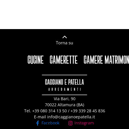
Torna su
CUCINE
CAMERETTE
CAMERE MATRIMONI
Via Bari, 90
70022 Altamura (BA)
Tel. +39 0​80 3​14 1​3 50 / +39 3​39 2​8 45 8​36
E-mail info@caggianoepatella.it
Facebook
Instagram