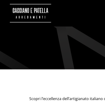
Vai
al
contenuto
Scopri l’eccellenza dell’artigianato italian